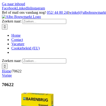
Ga naar inhoud
Facebook
LinkedIn
Instagram
Bel of mail ons vandaag nog!
052/ 44 80 24
|
|
winkel@albobouwmarkt
Zoeken naar:
Home
Contact
Vacature
Cookiebeleid (EU)
Zoeken naar:
Home
/
70622
Vorige
70622