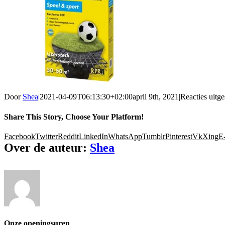
Door
Shea
|
2021-04-09T06:13:30+02:00
april 9th, 2021
|
Reacties uitg
Share This Story, Choose Your Platform!
Facebook
Twitter
Reddit
LinkedIn
WhatsApp
Tumblr
Pinterest
Vk
Xing
E
Over de auteur:
Shea
Onze openingsuren