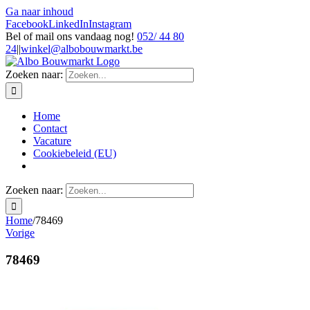
Ga naar inhoud
Facebook
LinkedIn
Instagram
Bel of mail ons vandaag nog!
052/ 44 80
24
|
|
winkel@albobouwmarkt.be
Zoeken naar:
Home
Contact
Vacature
Cookiebeleid (EU)
Zoeken naar:
Home
/
78469
Vorige
78469