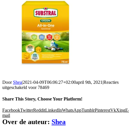
Door
Shea
|
2021-04-09T06:06:27+02:00
april 9th, 2021
|
Reacties
uitgeschakeld
voor 78469
Share This Story, Choose Your Platform!
Facebook
Twitter
Reddit
LinkedIn
WhatsApp
Tumblr
Pinterest
Vk
Xing
E
mail
Over de auteur:
Shea